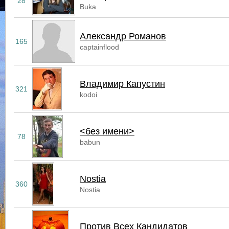
28
Buka
Александр Романов
165
captainflood
Владимир Капустин
321
kodoi
<без имени>
78
babun
Nostia
360
Nostia
Против Всех Кандидатов