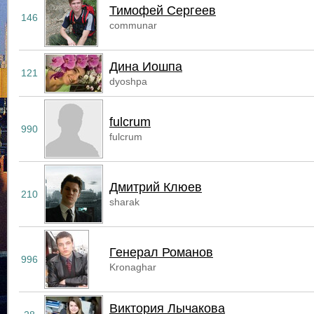
Тимофей Сергеев
146
communar
Дина Иошпа
121
dyoshpa
fulcrum
990
fulcrum
Дмитрий Клюев
210
sharak
Генерал Романов
996
Kronaghar
Виктория Лычакова