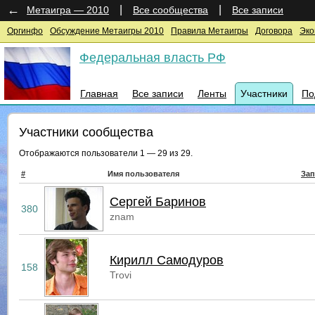
←
|
|
Метаигра — 2010
Все сообщества
Все записи
Оргинфо
Обсуждение Метаигры 2010
Правила Метаигры
Договора
Эко
Федеральная власть РФ
Главная
Все записи
Ленты
Участники
По
Участники сообщества
Отображаются пользователи 1 — 29 из 29.
#
Имя пользователя
Зап
Сергей Баринов
380
znam
Кирилл Самодуров
158
Trovi