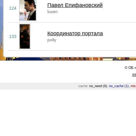
Павел Епифановский
124
luxen
Координатор портала
133
polly
©
ОБ
in
cache:
no_need (6)
,
no_cache (1)
,
mis