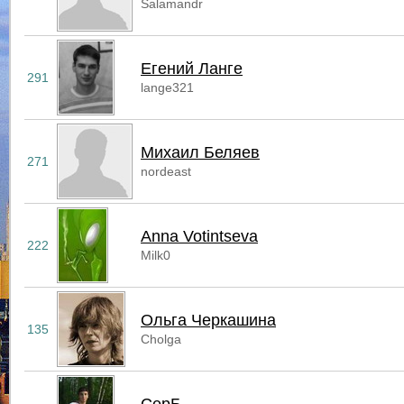
Salamandr
Егений Ланге
291
lange321
Михаил Беляев
271
nordeast
Anna Votintseva
222
Milk0
Ольга Черкашина
135
Cholga