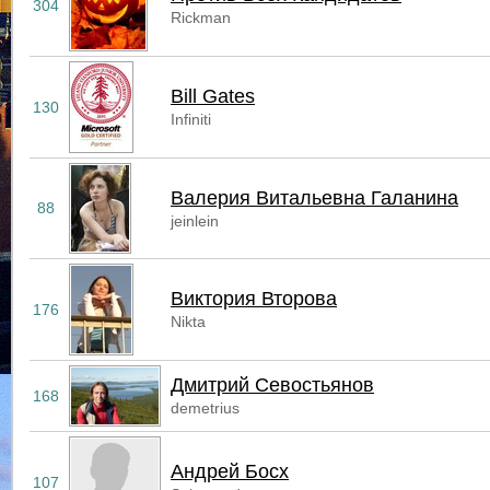
304
Rickman
Bill Gates
130
Infiniti
Валерия Витальевна Галанина
88
jeinlein
Виктория Второва
176
Nikta
Дмитрий Севостьянов
168
demetrius
Андрей Босх
107