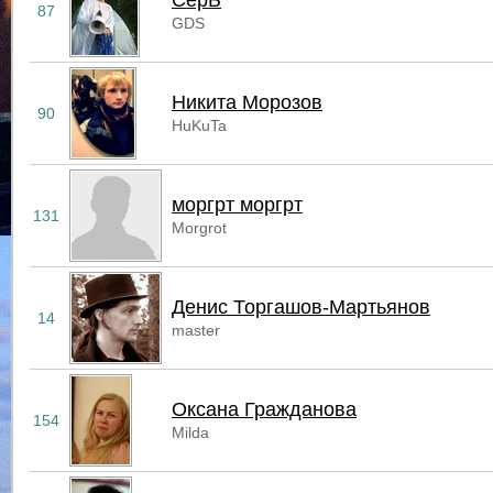
СерБ
87
GDS
Никита Морозов
90
HuKuTa
моргрт моргрт
131
Morgrot
Денис Торгашов-Мартьянов
14
master
Оксана Гражданова
154
Milda