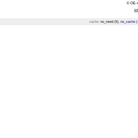
©
ОБ
in
cache:
no_need (5)
,
no_cache (