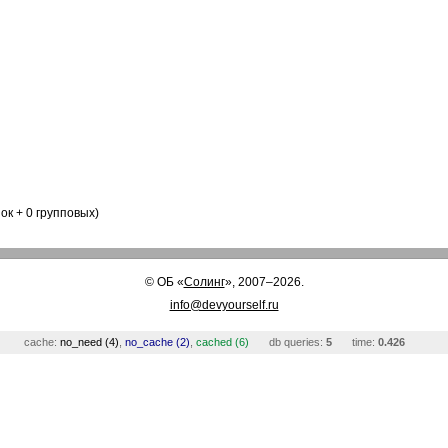
ок + 0 групповых)
©
ОБ
«
Солинг
», 2007–2026.
info@devyourself.ru
cache:
no_need (4)
,
no_cache (2)
,
cached (6)
db queries:
5
time:
0.426