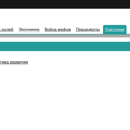
 ролей
Экономика
Война мифов
Прецеденты
Участники
тика развития