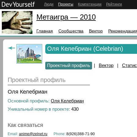
Люди
Проекты
Компетенции
Рейтинги
Метаигра — 2010
Главная
Сообщества
Вектор
Рекомендация
Оля Келебриан (Celebrian)
Проектный профиль
|
Вектор
|
Статис
Проектный профиль
Оля Келебриан
Основной профиль:
Оля Келебриан
Уникальный номер в проекте:
430
Как связаться
Email:
anime@zelnet.ru
Phone:
8(926)388-71-90