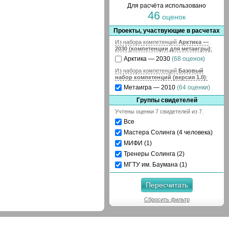
Для расчёта использовано
46
оценок
Проекты, участвующие в расчетах
Из набора компетенций
Арктика —
2030 (компетенции для метаигры)
:
Арктика — 2030
(68 оценок)
Из набора компетенций
Базовый
набор компетенций (версия 1.0)
:
Метаигра — 2010
(64 оценки)
Группы свидетелей
Учтены оценки 7 свидетелей из 7.
Все
Мастера Солинга (4 человека)
МИФИ (1)
Тренеры Солинга (2)
МГТУ им. Баумана (1)
Пересчитать
Сбросить фильтр