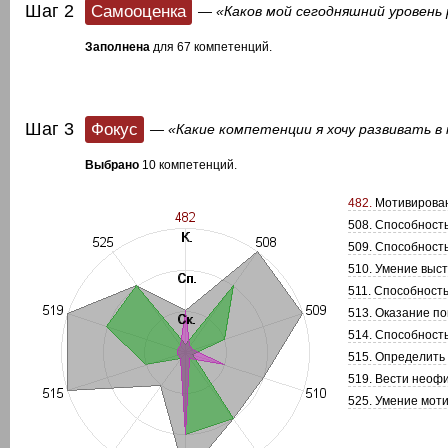
Шаг 2
Самооценка
— «Каков мой сегодняшний уровень
Заполнена
для 67 компетенций.
Шаг 3
Фокус
— «Какие компетенции я хочу развивать в
Выбрано
10 компетенций.
482.
Мотивирован
508. Способност
509. Способност
510. Умение выс
511. Способность
513. Оказание п
514. Способность
515. Определить
519. Вести неоф
525. Умение моти