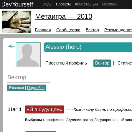
Люди
Проекты
Компетенции
Рейтинги
Метаигра — 2010
Главная
Сообщества
Вектор
Рекомендация
Alessio (hero)
Проектный профиль
|
Вектор
|
Статис
Вектор
Резюме
|
Подробно
Шаг 1
«Я в будущем»
— «Кем я хочу быть по професс
Выбраны
4 профессии: Администратор, Государственный чино