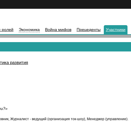
 ролей
Экономика
Война мифов
Прецеденты
Участники
тика развития
ии?»
вник, Журналист - ведущий (организация ток-шоу), Менеджер (управление).