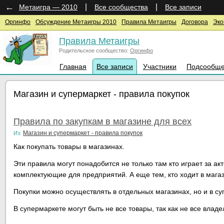
←
|
|
Метаигра — 2010
Все сообщества
Все записи
Оргинфо
Обсуждение Метаигры 2010
Правила Метаигры
Договора
Эко
Правила Метаигры
Родительское сообщество:
Оргинфо
Главная
Все записи
Участники
Подсообще
Магазин и супермаркет - правила покупок
Правила по закупкам в магазине для всех
Магазин и супермаркет - правила покупок
Из:
Как покупать товары в магазинах.
Эти правила могут понадобится не только там кто играет за акт
комплектующие для предприятий. А еще тем, кто ходит в магаз
Покупки можно осуществлять в отдельных магазинах, но и в су
В супермаркете могут быть не все товары, так как не все влад