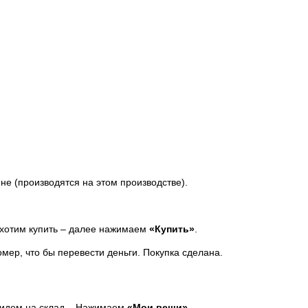
не (производятся на этом производстве).
е хотим купить – далее нажимаем
«Купить»
.
мер, что бы перевести деньги. Покупка сделана.
 идем на склад – Нажимаем
«Мои вещи».