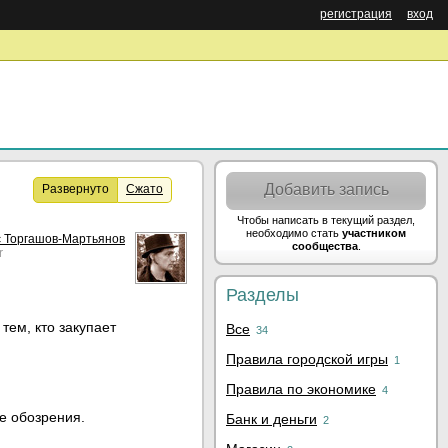
регистрация
вход
Добавить запись
Развернуто
Сжато
Чтобы написать в текущий раздел,
необходимо стать
участником
 Торгашов-Мартьянов
сообщества
.
r
Разделы
тем, кто закупает
Все
34
Правила городской игры
1
Правила по экономике
4
ее обозрения.
Банк и деньги
2