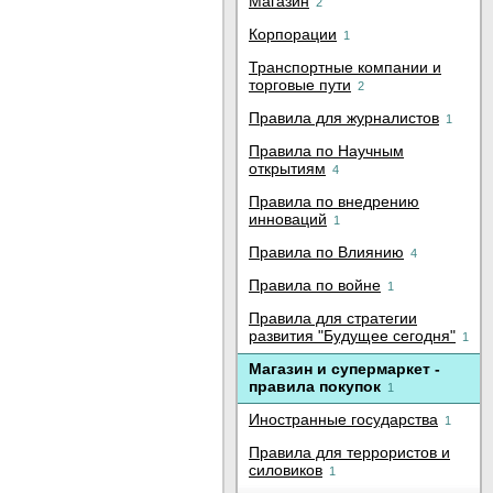
Магазин
2
Корпорации
1
Транспортные компании и
торговые пути
2
Правила для журналистов
1
Правила по Научным
открытиям
4
Правила по внедрению
инноваций
1
Правила по Влиянию
4
Правила по войне
1
Правила для стратегии
развития "Будущее сегодня"
1
Магазин и супермаркет -
правила покупок
1
Иностранные государства
1
Правила для террористов и
силовиков
1