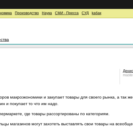
номика
Производство
Наука
СМИ - Пресса
СУД
kaбак
ства
Денис
maste
оров макроэкономики и закупает товары для своего рынка, а так же 
ин и покупает то что им надо.
пермаркете, где товары рассортированы по категориям.
ельцы магазинов могут захотеть выставлять свои товары на всеобщ